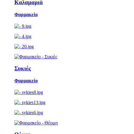
Καλαμαριά
Φαρμακείο
Συκιές
Φαρμακείο